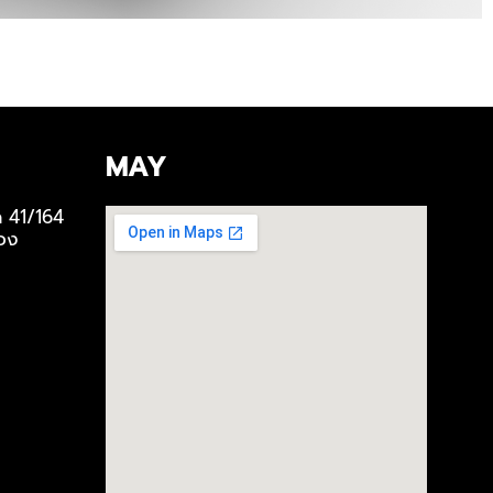
MAY
ด 41/164
วง