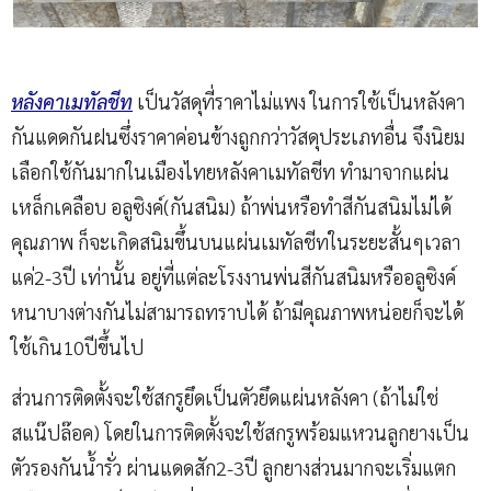
หลังคาเมทัลชีท
เป็นวัสดุที่ราคาไม่แพง ในการใช้เป็นหลังคา
กันแดดกันฝนซึ่งราคาค่อนข้างถูกกว่าวัสดุประเภทอื่น จึงนิยม
เลือกใช้กันมากในเมืองไทยหลังคาเมทัลชีท ทำมาจากแผ่น
เหล็กเคลือบ อลูซิงค์(กันสนิม) ถ้าพ่นหรือทำสีกันสนิมไม่ได้
คุณภาพ ก็จะเกิดสนิมขึ้นบนแผ่นเมทัลชีทในระยะสั้นๆเวลา
แค่2-3ปี เท่านั้น อยู่ที่แต่ละโรงงานพ่นสีกันสนิมหรืออลูซิงค์
หนาบางต่างกันไม่สามารถทราบได้ ถ้ามีคุณภาพหน่อยก็จะได้
ใช้เกิน10ปีขึ้นไป
ส่วนการติดตั้งจะใช้สกรูยึดเป็นตัวยึดแผ่นหลังคา (ถ้าไม่ใช่
สแน๊ปล๊อค) โดยในการติดตั้งจะใช้สกรูพร้อมแหวนลูกยางเป็น
ตัวรองกันน้ำรั่ว ผ่านแดดสัก2-3ปี ลูกยางส่วนมากจะเริ่มแตก