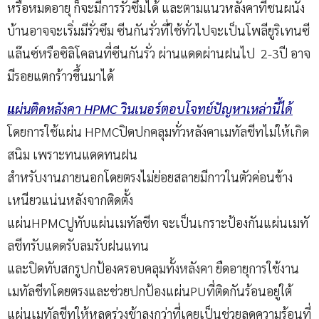
หรือหมดอายุ ก็จะมีการรั่วซึมได้ และตามแนวหลังคาที่ชนผนัง
บ้านอาจจะเริ่มมีรั่วซึม ซีนกันรั่วที่ใช้ทั่วไปจะเป็นโพลียูริเทนซี
แล๊นซ์หรือซิลิโคลนที่ซีนกันรั่ว ผ่านแดดผ่านฝนไป 2-3ปี อาจ
มีรอยแตกร้าวขึ้นมาได้
แ
ผ่นติดหลังคา HPMC วินเนอร์ตอบโจทย์ปัญหาเหล่านี้ได้
โดยการใช้แผ่น HPMCปิดปกคลุมทั่วหลังคาเมทัลชีทไม่ให้เกิด
สนิม เพราะทนแดดทนฝน
สำหรับงานภายนอกโดยตรงไม่ย่อยสลายมีกาวในตัวค่อนข้าง
เหนียวแน่นหลังจากติดตั้ง
แผ่นHPMCปูทับแผ่นเมทัลชีท จะเป็นเกราะป้องกันแผ่นเมทั
ลชีทรับแดดรับลมรับฝนแทน
และปิดทับสกรูปกป้องครอบคลุมทั้งหลังคา ยืดอายุการใช้งาน
เมทัลชีทโดยตรงและช่วยปกป้องแผ่นPUที่ติดกันร้อนอยู่ใต้
แผ่นเมทัลชีทให้หลุดร่วงช้าลงกว่าที่เคยเป็นช่วยลดความร้อนที่