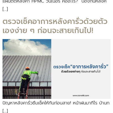
แผ่นติดหลังคา HPMC วินเนอร์ คืออะไร? ป้องกันหลังค
[…]
ตรวจเช็คอาการหลังคารั่วด้วยตัว
เองง่าย ๆ ก่อนจะสายเกินไป!
ปัญหาหลังคารั่วซึมเช็คให้ทันก่อนสาย! หน้าฝนมาทีไร บ้านท
[…]